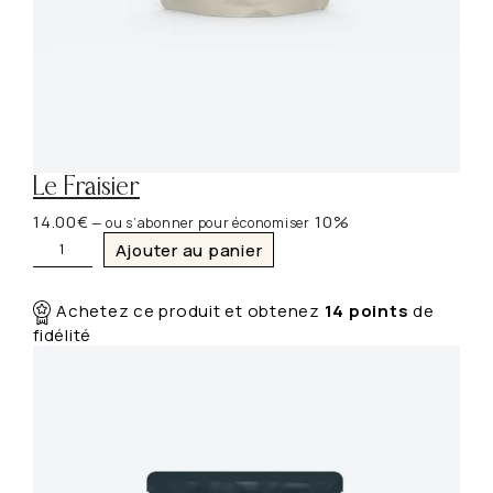
Le Fraisier
14.00
€
10%
—
ou s’abonner pour économiser
q
Ajouter au panier
u
a
n
Achetez ce produit et obtenez
14
points
de
t
fidélité
i
t
é
d
e
L
e
F