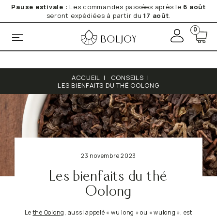
Pause estivale
: Les commandes passées après le
6 août
seront expédiées à partir du
17 août
.
+
0
M
o
*Obligatoire
n
c
Vos données personnelles seront utilisées par BOLJOY. pour
o
vous fournir le service de Newsletter que vous avez
expressément demandé. Vos données sont en sécurité avec
m
ACCUEIL
|
CONSEILS
|
BOLJOY.
Lire la Politique de Confidentialité
et de Cookies
p
LES BIENFAITS DU THÉ OOLONG
pour de plus amples informations.
t
e
23 novembre 2023
Les bienfaits du thé
Oolong
Le
thé Oolong
, aussi appelé « wu long » ou « wulong », est