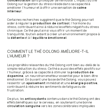
concentration
sans provoquer de nervosité. L’impact du thé
Oolong sur la gestion du stress réside dans sa capacité à
améliorer l’humeur et à offrir une sensation de
calme
intérieur
.
Certaines recherches suggèrent que le thé Oolong pourrait
aider à réguler la
production de cortisol
, l’hormone du
stress, contribuant ainsi à réduire les effets négatifs du stress
chronique. Ce thé peut ainsi vous offrir un moment de
tranquillité, tout en aidant à créer un environnement propice à
la
détente
et à l’
équilibre émotionnel
.
COMMENT LE THÉ OOLONG AMÉLIORE-T-IL
L’HUMEUR ?
Les propriétés relaxantes du thé Oolong vont bien au-delà de la
simple réduction du stress. Ce thé a aussi des effets positifs sur
l’humeur, grâce à sa capacité à stimuler la
production de
dopamine
, un neurotransmetteur essentiel pour le bien-être
émotionnel. En buvant une tasse de thé Oolong, vous pouvez
ressentir un
apaisement
immédiat et une
énergie positive
,
contribuant à réduire les sentiments de fatigue ou de
frustration.
De plus, les
antioxydants
contenus dans le thé Oolong ont des
effets bénéfiques sur le cerveau, en soutenant une bonne
circulation sanguine
vers les zones cérébrales impliquées