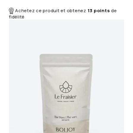
a
n
Achetez ce produit et obtenez
13
points
de
t
fidélité
i
t
é
d
e
T
r
a
i
l
a
u
N
é
p
a
l