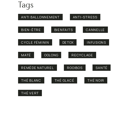
Tags
ANTI BALLONNEMENT
ANTI-STRESS
BIEN-ÊTRE
BIENFAITS
CANNELLE
CYCLE FÉMININ
DETOX
INFUSIONS
MATÉ
OOLONG
RECYCLAGE
REMÈDE NATUREL
ROOIBOS
SANTÉ
THÉ BLANC
THÉ GLACÉ
THÉ NOIR
THÉ VERT