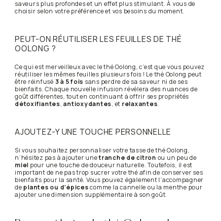
saveurs plus profondes et un effet plus stimulant. À vous de
choisir selon votre préférence et vos besoins du moment.
PEUT-ON RÉUTILISER LES FEUILLES DE THÉ
OOLONG ?
Ce qui est merveilleux avec le thé Oolong, c’est que vous pouvez
réutiliser les mêmes feuilles plusieurs fois ! Le thé Oolong peut
être réinfusé
3 à 5 fois
sans perdre de sa saveur ni de ses
bienfaits. Chaque nouvelle infusion révélera des nuances de
goût différentes, tout en continuant à offrir ses propriétés
détoxifiantes
,
antioxydantes
, et
relaxantes
.
AJOUTEZ-Y UNE TOUCHE PERSONNELLE
Si vous souhaitez personnaliser votre tasse de thé Oolong,
n’hésitez pas à ajouter une
tranche de citron
ou un peu de
miel
pour une touche de douceur naturelle. Toutefois, il est
important de ne pas trop sucrer votre thé afin de conserver ses
bienfaits pour la santé. Vous pouvez également l’accompagner
de
plantes ou d’épices
comme la cannelle ou la menthe pour
ajouter une dimension supplémentaire à son goût.