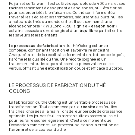
Fujian et de Taiwan. Il est cultivé depuis plus de 400 ans, et ses
racines remontent à des dynasties anciennes, où il était prisé
pour ses propriétés bienfaisantes. Ce thé semi-fermenté a
traversé les siècles et les frontières, séduisant aujourd’hui les
amateurs de thés du monde entier. Il doit son nom à une
légende chinoise : « Wu Long », qui signifie «
dragon noir
». Il
est ainsi associé à une énergie et à un
équilibre
parfait entre
les saveurs et les bienfaits.
Le
processus de fabrication
du thé Oolong est un art
complexe, combinant tradition et savoir-faire ancestral.
Chaque étape, de la récolte à la fermentation, influence le goût,
l’arôme et la qualité du thé. Une récolte soignée et un
traitement minutieux garantissent la préservation de ses
vertus, offrant une
détoxification
douce et efficace du corps.
LE PROCESSUS DE FABRICATION DU THÉ
OOLONG
La fabrication du thé Oolong est un véritable processus de
transformation. Tout commence par la
récolte
des feuilles
fraîches, choisies à la main, lors de leur période de croissance
optimale. Les jeunes feuilles sont ensuite exposées au soleil
pour les faire sécher légèrement. C’est à ce moment que
l’oxydation commence, un processus clé dans la création de
l’
arôme
et de la couleur du thé.