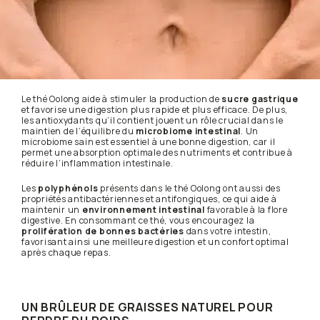
Le thé Oolong aide à stimuler la production de
sucre gastrique
et favorise une digestion plus rapide et plus efficace. De plus,
les antioxydants qu’il contient jouent un rôle crucial dans le
maintien de l’équilibre du
microbiome intestinal
. Un
microbiome sain est essentiel à une bonne digestion, car il
permet une absorption optimale des nutriments et contribue à
réduire l’inflammation intestinale.
Les
polyphénols
présents dans le thé Oolong ont aussi des
propriétés antibactériennes et antifongiques, ce qui aide à
maintenir un
environnement intestinal
favorable à la flore
digestive. En consommant ce thé, vous encouragez la
prolifération de bonnes bactéries
dans votre intestin,
favorisant ainsi une meilleure digestion et un confort optimal
après chaque repas.
UN BRÛLEUR DE GRAISSES NATUREL POUR