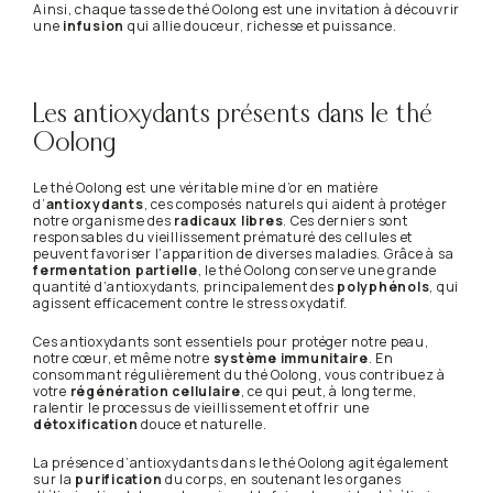
Ainsi, chaque tasse de thé Oolong est une invitation à découvrir
une
infusion
qui allie douceur, richesse et puissance.
Les antioxydants présents dans le thé
Oolong
Le thé Oolong est une véritable mine d’or en matière
d’
antioxydants
, ces composés naturels qui aident à protéger
notre organisme des
radicaux libres
. Ces derniers sont
responsables du vieillissement prématuré des cellules et
peuvent favoriser l’apparition de diverses maladies. Grâce à sa
fermentation partielle
, le thé Oolong conserve une grande
quantité d’antioxydants, principalement des
polyphénols
, qui
agissent efficacement contre le stress oxydatif.
Ces antioxydants sont essentiels pour protéger notre peau,
notre cœur, et même notre
système immunitaire
. En
consommant régulièrement du thé Oolong, vous contribuez à
votre
régénération cellulaire
, ce qui peut, à long terme,
ralentir le processus de vieillissement et offrir une
détoxification
douce et naturelle.
La présence d’antioxydants dans le thé Oolong agit également
sur la
purification
du corps, en soutenant les organes