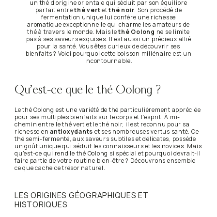
un thé d’origine orientale qui séduit par son équilibre
parfait entre
thé vert
et
thé noir
. Son procédé de
fermentation unique lui confère une richesse
aromatique exceptionnelle qui charme les amateurs de
thé à travers le monde. Mais le
thé Oolong
ne se limite
pas à ses saveurs exquises. Il est aussi un précieux allié
pour la santé. Vous êtes curieux de découvrir ses
bienfaits ? Voici pourquoi cette boisson millénaire est un
incontournable.
Qu’est-ce que le thé Oolong ?
Le thé Oolong est une variété de thé particulièrement appréciée
pour ses multiples bienfaits sur le corps et l’esprit. À mi-
chemin entre le thé vert et le thé noir, il est reconnu pour sa
richesse en
antioxydants
et ses nombreuses vertus santé. Ce
thé semi-fermenté, aux saveurs subtiles et délicates, possède
un goût unique qui séduit les connaisseurs et les novices. Mais
qu’est-ce qui rend le thé Oolong si spécial et pourquoi devrait-il
faire partie de votre routine bien-être ? Découvrons ensemble
ce que cache ce trésor naturel.
LES ORIGINES GÉOGRAPHIQUES ET
HISTORIQUES