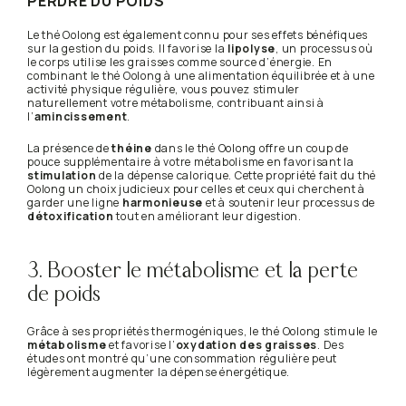
PERDRE DU POIDS
Le thé Oolong est également connu pour ses effets bénéfiques
sur la gestion du poids. Il favorise la
lipolyse
, un processus où
le corps utilise les graisses comme source d’énergie. En
combinant le thé Oolong à une alimentation équilibrée et à une
activité physique régulière, vous pouvez stimuler
naturellement votre métabolisme, contribuant ainsi à
l’
amincissement
.
La présence de
théine
dans le thé Oolong offre un coup de
pouce supplémentaire à votre métabolisme en favorisant la
stimulation
de la dépense calorique. Cette propriété fait du thé
Oolong un choix judicieux pour celles et ceux qui cherchent à
garder une ligne
harmonieuse
et à soutenir leur processus de
détoxification
tout en améliorant leur digestion.
3. Booster le métabolisme et la perte
de poids
Grâce à ses propriétés thermogéniques, le thé Oolong stimule le
métabolisme
et favorise l’
oxydation des graisses
. Des
études ont montré qu’une consommation régulière peut
légèrement augmenter la dépense énergétique.