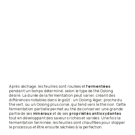
Après séchage, les feuilles sont roulées et
fermentées
pendant un temps déterminé, selon le type de thé Oolong
désiré. La durée de la fermentation peut varier, créant des
différences notables dans le goût : un Oolong léger, proche du
thé vert, ou un Oolong plus corsé, qui tend vers le thé noir. Cette
fermentation partielle permet au thé de conserver une grande
partie de ses
minéraux
et de ses
propriétés antioxydantes
tout en développant des saveurs riches et variées. Une fois la
fermentation terminée, les feuilles sont chauffées pour stopper
le processus et être ensuite séchées à la perfection.