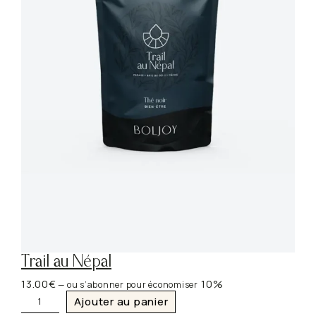
Trail au Népal
13.00
€
10%
—
ou s’abonner pour économiser
q
Ajouter au panier
u