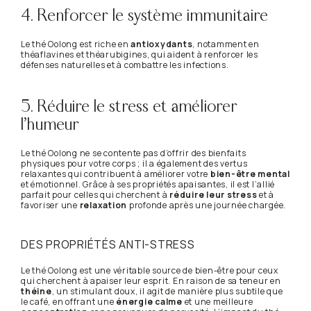
4. Renforcer le système immunitaire
Le thé Oolong est riche en
antioxydants
, notamment en
théaflavines et théarubigines, qui aident à renforcer les
défenses naturelles et à combattre les infections.
5. Réduire le stress et améliorer
l’humeur
Le thé Oolong ne se contente pas d’offrir des bienfaits
physiques pour votre corps ; il a également des vertus
relaxantes qui contribuent à améliorer votre
bien-être mental
et émotionnel. Grâce à ses propriétés apaisantes, il est l’allié
parfait pour celles qui cherchent à
réduire leur stress
et à
favoriser une
relaxation
profonde après une journée chargée.
DES PROPRIÉTÉS ANTI-STRESS
Le thé Oolong est une véritable source de bien-être pour ceux
qui cherchent à apaiser leur esprit. En raison de sa teneur en
théine
, un stimulant doux, il agit de manière plus subtile que
le café, en offrant une
énergie calme
et une meilleure