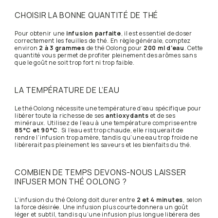
CHOISIR LA BONNE QUANTITÉ DE THÉ
Pour obtenir une
infusion parfaite
, il est essentiel de doser
correctement les feuilles de thé. En règle générale, comptez
environ
2 à 3 grammes
de thé Oolong pour
200 ml d’eau
. Cette
quantité vous permet de profiter pleinement des arômes sans
que le goût ne soit trop fort ni trop faible.
LA TEMPÉRATURE DE L’EAU
Le thé Oolong nécessite une température d’eau spécifique pour
libérer toute la richesse de ses
antioxydants
et de ses
minéraux. Utilisez de l’eau à une température comprise entre
85°C et 90°C
. Si l’eau est trop chaude, elle risquerait de
rendre l’infusion trop amère, tandis qu’une eau trop froide ne
libérerait pas pleinement les saveurs et les bienfaits du thé.
COMBIEN DE TEMPS DEVONS-NOUS LAISSER
INFUSER MON THÉ OOLONG ?
L’infusion du thé Oolong doit durer entre
2 et 4 minutes
, selon
la force désirée. Une infusion plus courte donnera un goût
léger et subtil, tandis qu’une infusion plus longue libérera des