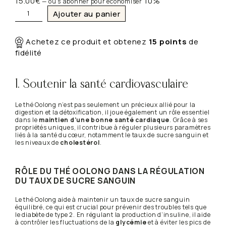
15.00
€
10%
—
ou s’abonner pour économiser
q
Ajouter au panier
u
a
n
Achetez ce produit et obtenez
15
points
de
t
fidélité
i
t
é
d
1. Soutenir la santé cardiovasculaire
e
O
Le thé Oolong n’est pas seulement un précieux allié pour la
r
digestion et la détoxification, il joue également un rôle essentiel
a
dans le
maintien d’une bonne santé cardiaque
. Grâce à ses
n
propriétés uniques, il contribue à réguler plusieurs paramètres
liés à la santé du cœur, notamment le taux de sucre sanguin et
g
les niveaux de
cholestérol
.
e
t
t
RÔLE DU THÉ OOLONG DANS LA RÉGULATION
e
DU TAUX DE SUCRE SANGUIN
–
B
i
Le thé Oolong aide à maintenir un taux de sucre sanguin
équilibré, ce qui est crucial pour prévenir des troubles tels que
o
le diabète de type 2. En régulant la production d’insuline, il aide
à contrôler les fluctuations de la
glycémie
et à éviter les pics de