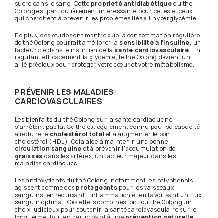
sucre dans le sang. Cette
propriété antidiabétique
du thé
Oolong est particulièrement intéressante pour celles et ceux
qui cherchent à prévenir les problèmes liés à l’hyperglycémie.
De plus, des études ont montré que la consommation régulière
de thé Oolong pourrait améliorer la
sensibilité à l’insuline
, un
facteur clé dans le maintien de la
santé cardiovasculaire
. En
régulant efficacement la glycémie, le thé Oolong devient un
allié précieux pour protéger votre cœur et votre métabolisme.
PRÉVENIR LES MALADIES
CARDIOVASCULAIRES
Les bienfaits du thé Oolong sur la santé cardiaque ne
s’arrêtent pas là. Ce thé est également connu pour sa capacité
à réduire le
cholestérol total
et à augmenter le bon
cholestérol (HDL). Cela aide à maintenir une bonne
circulation sanguine
et à prévenir l’accumulation de
graisses
dans les artères, un facteur majeur dans les
maladies cardiaques.
Les antioxydants du thé Oolong, notamment les polyphénols,
agissent comme des
protégeants
pour les vaisseaux
sanguins, en réduisant l’inflammation et en favorisant un flux
sanguin optimal. Ces effets combinés font du thé Oolong un
choix judicieux pour soutenir la santé cardiovasculaire sur le
long terme, tout en participant à une
prévention naturelle