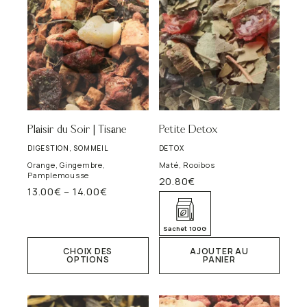
Plaisir du Soir | Tisane
Petite Detox
DIGESTION, SOMMEIL
DETOX
Orange, Gingembre,
Maté, Rooibos
Pamplemousse
20.80
€
13.00
€
–
14.00
€
Plage
Ce
de
produit
prix :
a
Sachet 100G
13.00€
plusieurs
à
variations.
CHOIX DES
AJOUTER AU
14.00€
OPTIONS
PANIER
Les
options
peuvent
être