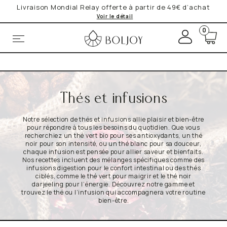
Livraison Mondial Relay offerte à partir de 49€ d’achat
Voir le détail
+
0
M
o
*Obligatoire
n
c
Vos données personnelles seront utilisées par BOLJOY. pour
o
vous fournir le service de Newsletter que vous avez
m
expressément demandé. Vos données sont en sécurité avec
BOLJOY.
Lire la Politique de Confidentialité
et de Cookies
p
pour de plus amples informations.
Thés et infusions
t
e
contact@boljoy.com
Notre sélection de thés et infusions allie plaisir et bien-être
pour répondre à tous les besoins du quotidien. Que vous
recherchiez un thé vert bio pour ses antioxydants, un thé
noir pour son intensité, ou un thé blanc pour sa douceur,
chaque infusion est pensée pour allier saveur et bienfaits.
Nos recettes incluent des mélanges spécifiques comme des
infusions digestion pour le confort intestinal ou des thés
ciblés, comme le thé vert pour maigrir et le thé noir
darjeeling pour l’énergie. Découvrez notre gamme et
trouvez le thé ou l’infusion qui accompagnera votre routine
bien-être.