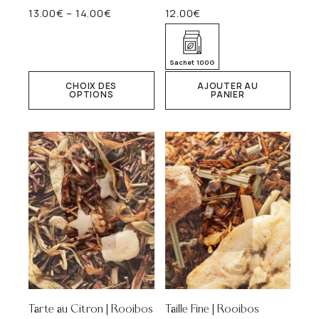
13.00
€
–
14.00
€
12.00
€
Plage
Ce
de
produit
prix :
a
13.00€
plusieurs
Sachet 100G
à
variations.
14.00€
CHOIX DES
AJOUTER AU
Les
OPTIONS
PANIER
options
peuvent
être
choisies
sur
la
page
du
produit
Tarte au Citron | Rooibos
Taille Fine | Rooibos