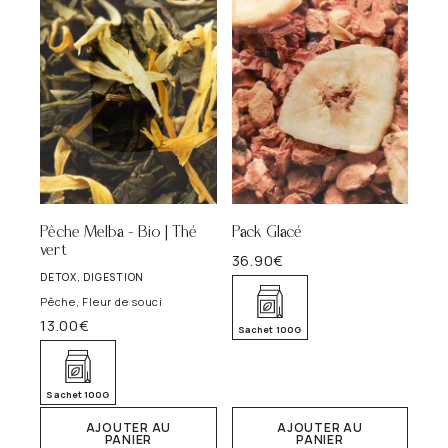
choisies
sur
la
page
du
produit
Pêche Melba – Bio | Thé
Pack Glacé
vert
36.90
€
DETOX, DIGESTION
Pêche, Fleur de souci
13.00
€
Sachet 100G
Sachet 100G
AJOUTER AU
AJOUTER AU
PANIER
PANIER