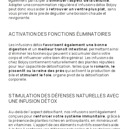
également participer à
diminuer l’aspect de la cellulite.
Adopter une consommation régulière d’infusions détox Boljoy
peut donc vous aider à
retrouver un ventre plus plat,
sans
vous priver de la joie de déguster une boisson chaude et
revigorante.
ACTIVATION DES FONCTIONS ÉLIMINATOIRES
Les infusions détox
favorisent également une bonne
digestion
et un
meilleur transit intestinal
, permettant ainsi
d’éliminer les toxines qui peuvent s’accumuler dans votre
corps et influencer votre bien-être général. Les infusions de
chez Boljoy contiennent naturellement des plantes réputées
pour leur capacité de détoxification, telles que le
romarin, le
pissenlit ou la reine des prés
qui activent la production de
bile et
stimulent le foie
, organe pivot de la détoxification
corporelle.
STIMULATION DES DÉFENSES NATURELLES AVEC
UNE INFUSION DÉTOX
Au-delà de l’aspect détoxifiant, nos infusions sont également
conçues pour
renforcer votre système immunitaire
, grâce à
la présence de plantes riches en antioxydants, en minéraux et
en vitamines. L’apport de ces éléments nutritifs essentiels aide