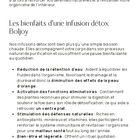
à la fois à renforcer vos défenses naturelles et à revitaliser votre
organisme de l’intérieur.
Les bienfaits d’une infusion détox
Boljoy
Nos infusions détox sont bien plus qu’une simple boisson
chaude. Elles accompagnent votre corps dans son processus
naturel de purification et vous offrent une pause bienfaisante
au quotidien.
Réduction de la rétention d’eau
: Aident à équilibrer les
fluides dans l’organisme, favorisant le drainage et la
diurèse et donc la
diminution des effets de la peau
d’orange.
Activation des fonctions éliminatoires
: Contiennent
des plantes reconnues pour stimuler la digestion et
soutenir le foie dans son rôle de détoxification, ce qui aide a
retrouver
un ventre plat.
Stimulation des défenses naturelles
: Riches en
antioxydants, minéraux et vitamines, elles participent à
renforcer le système immunitaire et revitaliser l’organisme
pour une
meilleur santé
tout au long de l’année.
Bien-être et légèreté
: Offrent un rituel quotidien