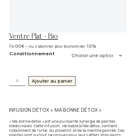
Ventre Plat – Bio
14.00
€
10%
—
ou s’abonner pour économiser
Conditionnement
q
Ajouter au panier
u
a
n
t
i
INFUSION DÉTOX « MA BONNE DÉTOX »
t
é
« Ma bonne détox » est une puissante synergie de plantes
d
médicinales. Cette infusion, véritable alliée détox, contient
e
notamment de l’ortie, du pissenlit, et de la menthe poivrée. Ces
V
plantes sont surtout reconnues pour leurs effets stimulants