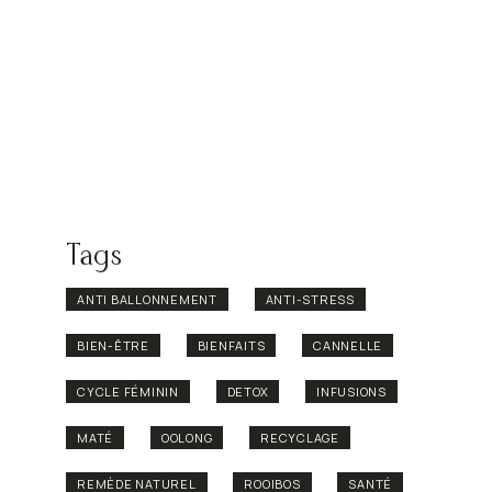
Tags
ANTI BALLONNEMENT
ANTI-STRESS
BIEN-ÊTRE
BIENFAITS
CANNELLE
CYCLE FÉMININ
DETOX
INFUSIONS
MATÉ
OOLONG
RECYCLAGE
REMÈDE NATUREL
ROOIBOS
SANTÉ