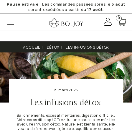
Pause estivale
: Les commandes passées après le
6 août
seront expédiées à partir du
17 août
.
+
0
M
o
*Obligatoire
n
c
Vos données personnelles seront utilisées par BOLJOY. pour
o
vous fournir le service de Newsletter que vous avez
expressément demandé. Vos données sont en sécurité avec
m
ACCUEIL
|
DÉTOX
|
LES INFUSIONS DÉTOX
BOLJOY.
Lire la Politique de Confidentialité
et de Cookies
p
pour de plus amples informations.
t
e
21 mars 2025
Les infusions détox
Ballonnements, excès alimentaires, digestion difficile…
Votre corps dit stop ! Offrez-lui une pause bien méritée
avec une infusion détox. Naturelle et bienfaisante, elle
vous aide à retrouver légèreté et équilibre en douceur.