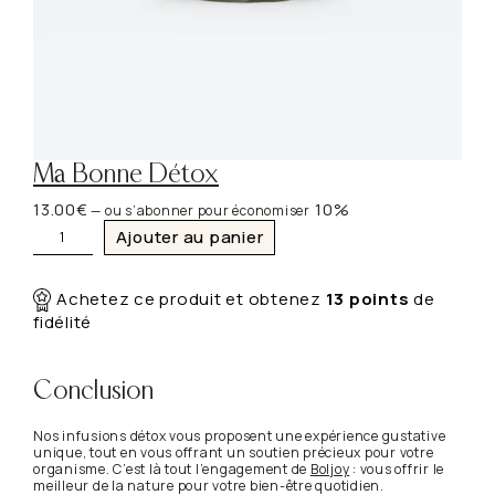
Ma Bonne Détox
13.00
€
10%
—
ou s’abonner pour économiser
q
Ajouter au panier
u
a
n
Achetez ce produit et obtenez
13
points
de
t
fidélité
i
t
é
d
Conclusion
e
M
Nos infusions détox vous proposent une expérience gustative
a
unique, tout en vous offrant un soutien précieux pour votre
B
organisme. C’est là tout l’engagement de
Boljoy
: vous offrir le
o
meilleur de la nature pour votre bien-être quotidien.