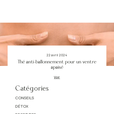
n
n
e
D
é
t
o
x
22 avril 2024
Thé anti-ballonnement pour un ventre
apaisé
Voir
Catégories
CONSEILS
DÉTOX