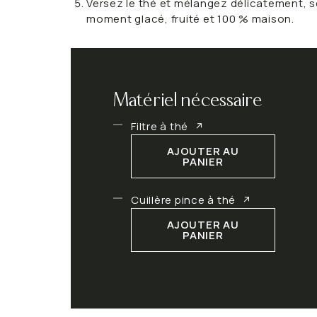
Versez le thé et mélangez délicatement, s
moment glacé, fruité et 100 % maison.
Matériel nécessaire
Filtre à thé
AJOUTER AU
PANIER
Cuillère pince à thé
AJOUTER AU
PANIER