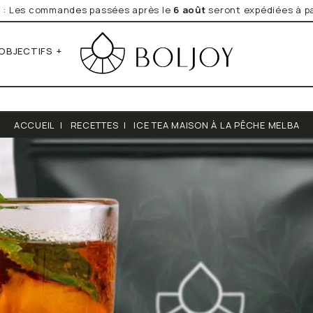
e
: Les commandes passées après le
6 août
seront expédiées à pa
OBJECTIFS
*Obligatoire
Vos données personnelles seront
Newsletter que vous avez expre
Lire la Politique de Confidentiali
ACCUEIL
|
RECETTES
|
ICE TEA MAISON À LA PÊCHE MELBA
Notre sélection du moment
Quel est votre objectif ?
rume
on épicés
aveurs