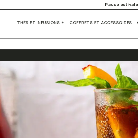
Pause estival
THÉS ET INFUSIONS
COFFRETS ET ACCESSOIRES
Types de thé
Types d'infusion
Saveurs
Sachets individuels
Sachets individuels
Fruitée & Ag
Thé vert
Tisane
Chocolat
Thé noir
Rooibos
Gourmande
Thé blanc
Maté
Thé et infusi
Thé bio
Infusion bio
Florale
Voir tous les thés
Voir toutes les infusions
Glacée
Toutes les s