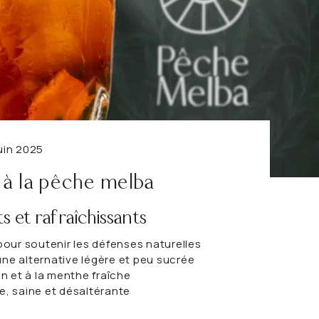
Digestion
Sommeil
Sélection détox de saison
Le format idéal au
VOIR TOUT
VOIR TOUT
juin 2025
 à la pêche melba
s et rafraîchissants
pour soutenir les défenses naturelles
ne alternative légère et peu sucrée
n et à la menthe fraîche
e, saine et désaltérante