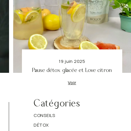
Cycle féminin
Énergie
 quotidien
Rooibos, naturellement
VOIR TOUT
VOIR TOUT
19 juin 2025
Pause détox glacée et Love citron
Voir
Catégories
CONSEILS
DÉTOX