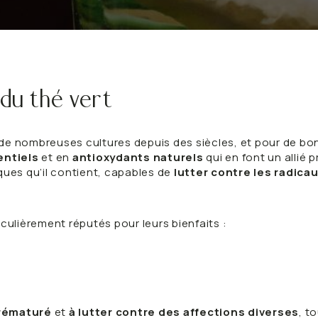
Digestion
Sommeil
Sélection détox de saison
Le format idéal au
VOIR TOUT
VOIR TOUT
 du thé vert
te de nombreuses cultures depuis des siècles, et pour de 
entiels
et en
antioxydants naturels
qui en font un allié 
ques qu’il contient, capables de
lutter contre les radicau
culièrement réputés pour leurs bienfaits :
prématuré
et
à lutter contre des affections diverses
, t