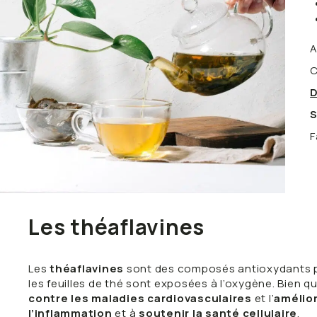
A
C
D
S
F
Les théaflavines
Les
théaflavines
sont des composés antioxydants pré
les feuilles de thé sont exposées à l’oxygène. Bien q
contre les maladies cardiovasculaires
et l’
amélior
l’inflammation
et à
soutenir la santé cellulaire
.