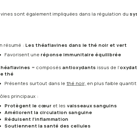
lavines sont également impliquées dans la régulation du
sy
n résumé :
Les théaflavines dans le thé noir et vert
Favorisent une
réponse immunitaire équilibrée
héaflavines
= composés
antioxydants
issus de l’
oxydat
e thé
Présentes surtout dans le
thé noir,
en plus faible quanti
ôles principaux :
Protègent le cœur
et les
vaisseaux sanguins
Améliorent la circulation sanguine
Réduisent l’inflammation
Soutiennent la santé des cellules