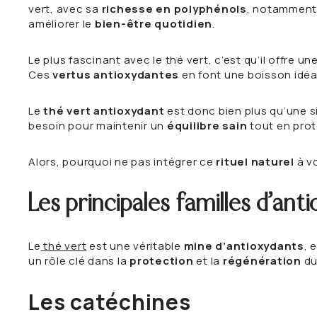
vert, avec sa
richesse en polyphénols
, notamment
améliorer le
bien-être quotidien
.
Le plus fascinant avec le thé vert, c’est qu’il offre un
Ces
vertus antioxydantes
en font une boisson idéal
Le
thé vert antioxydant
est donc bien plus qu’une si
besoin pour maintenir un
équilibre sain
tout en prot
Alors, pourquoi ne pas intégrer ce
rituel naturel
à vo
Les principales familles d’ant
Le
thé vert
est une véritable
mine d’antioxydants
, 
un rôle clé dans la
protection
et la
régénération
du 
Les catéchines