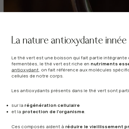
Detox
Minceur
VOIR TOUT
VOIR TOUT
La nature antioxydante innée
Le thé vert est une boisson qui fait partie intégran
fermentées, le thé vert est riche en
nutriments ess
antioxydant,
on fait référence aux molécules spécifi
cellules de notre corps.
Les antioxydants présents dans le thé vert sont parti
sur la
régénération cellulaire
et la
protection de l’organisme
.
Ces composés aident à
réduire le vieillissement 