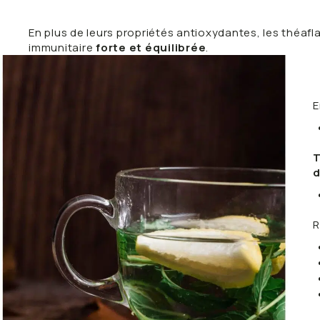
En plus de leurs propriétés antioxydantes, les théaf
immunitaire
forte et équilibrée
.
E
T
d
R