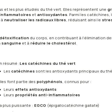
s et les plus étudiés du thé vert. Elles représentent une
gr
-inflammatoires
et
antioxydantes
. Parmi les catéchines, 
e à
neutraliser les radicaux libres
, réduisant ainsi le
stre
détoxification
du corps, en contribuant à l’élimination d
n sanguine
et à
réduire le cholestérol
.
n résumé :
Les catéchines du thé vert
Les
catéchines
sont les antioxydants principaux du thé
lles font partie des
polyphénols
, connus pour :
Leurs
effets antioxydants
Leurs
propriétés anti-inflammatoires
a plus puissante :
EGCG
(épigallocatéchine gallate)