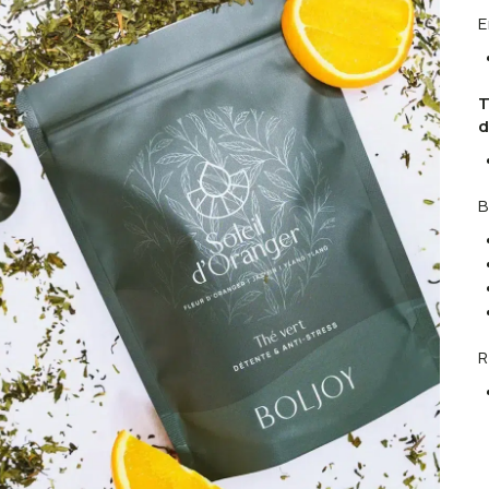
E
T
d
B
R