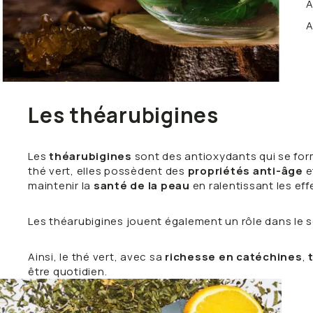
A
A
Les théarubigines
Les
théarubigines
sont des antioxydants qui se forme
thé vert, elles possèdent des
propriétés anti-âge
e
maintenir la
santé de la peau
en ralentissant les eff
Les théarubigines jouent également un rôle dans le 
Ainsi, le thé vert, avec sa
richesse en catéchines
,
être quotidien.