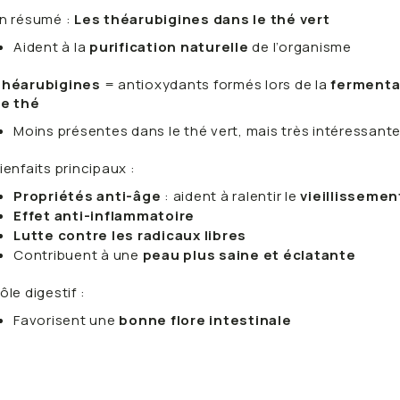
n résumé :
Les théarubigines dans le thé vert
Aident à la
purification naturelle
de l’organisme
héarubigines
= antioxydants formés lors de la
fermentat
e thé
Moins présentes dans le thé vert, mais très intéressante
ienfaits principaux :
Propriétés anti-âge
: aident à ralentir le
vieillissemen
Effet anti-inflammatoire
Lutte contre les radicaux libres
Contribuent à une
peau plus saine et éclatante
ôle digestif :
Favorisent une
bonne flore intestinale