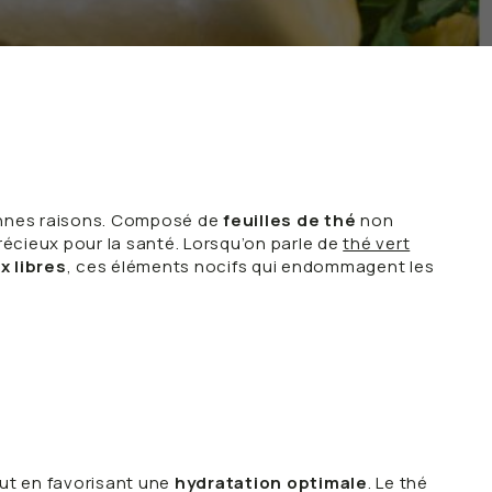
Cycle féminin
Énergie
 quotidien
Rooibos, naturellement
VOIR TOUT
VOIR TOUT
bonnes raisons. Composé de
feuilles de thé
non
précieux pour la santé. Lorsqu’on parle de
thé vert
x libres
, ces éléments nocifs qui endommagent les
out en favorisant une
hydratation optimale
. Le thé