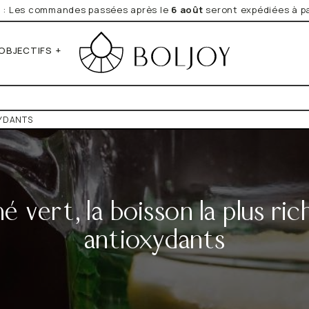
e
: Les commandes passées après le
6 août
seront expédiées à pa
OBJECTIFS
*Obligatoire
Vos données personnelles seront
Newsletter que vous avez expre
Lire la Politique de Confidentiali
XYDANTS
Notre sélection du moment
Quel est votre objectif ?
rume
hé vert, la boisson la plus ric
on épicés
antioxydants
aveurs