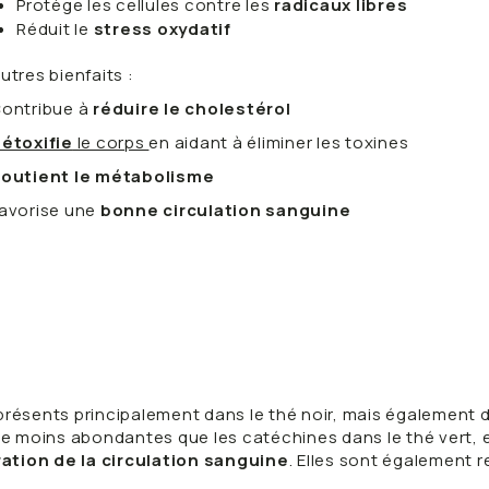
Protège les cellules contre les
radicaux libres
Réduit le
stress oxydatif
utres bienfaits :
ontribue à
réduire le cholestérol
étoxifie
le corps
en aidant à éliminer les toxines
outient le métabolisme
avorise une
bonne circulation sanguine
sents principalement dans le thé noir, mais également da
ue moins abondantes que les catéchines dans le thé vert, e
ation de la circulation sanguine
. Elles sont également 