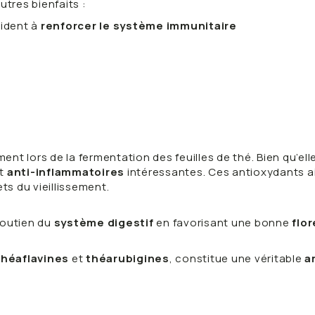
utres bienfaits :
ident à
renforcer le système immunitaire
nt lors de la fermentation des feuilles de thé. Bien qu’ell
t
anti-inflammatoires
intéressantes. Ces antioxydants ai
ets du vieillissement.
soutien du
système digestif
en favorisant une bonne
flor
théaflavines
et
théarubigines
, constitue une véritable
a