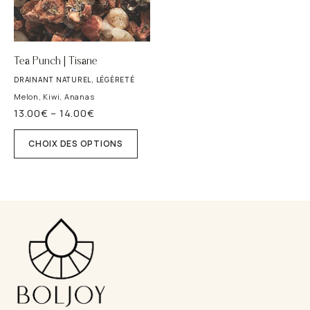
Tea Punch | Tisane
DRAINANT NATUREL, LÉGÈRETÉ
Melon, Kiwi, Ananas
13.00
€
–
14.00
€
Plage
Ce
de
produit
prix :
CHOIX DES OPTIONS
a
13.00€
plusieurs
à
variations.
14.00€
Les
options
peuvent
être
choisies
sur
la
page
du
produit