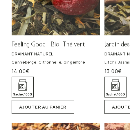
l
Detox
Minceur
e
VOIR TOUT
VOIR TOUT
Feeling Good – Bio | Thé vert
Jardin des
DRAINANT NATUREL
DRAINANT 
Canneberge, Citronnelle, Gingembre
Litchi, Jasm
14.00
€
13.00
€
Sachet 100G
Sachet 100G
AJOUTER AU PANIER
AJOUTE