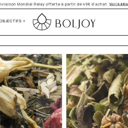
Livraison Mondial Relay offerte à partir de 49€ d’achat
Voir le déta
OBJECTIFS
*Obligatoire
Vos données personnelles seront
Newsletter que vous avez expre
Lire la Politique de Confidentiali
Notre sélection du moment
Quel est votre objectif ?
conta
rume
on épicés
aveurs