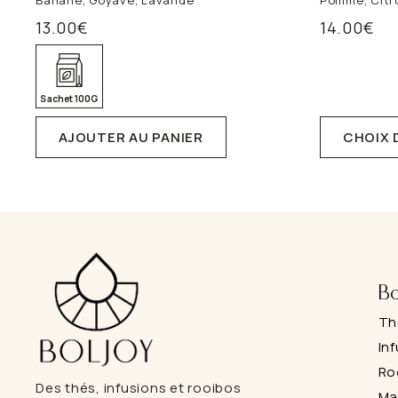
13.00
€
14.00
€
Ce
produit
a
plusieurs
Sachet 100G
variations.
Les
AJOUTER AU PANIER
CHOIX 
options
peuvent
être
choisies
sur
la
page
du
produit
Bo
Th
In
Ro
Des thés, infusions et rooibos
Ma