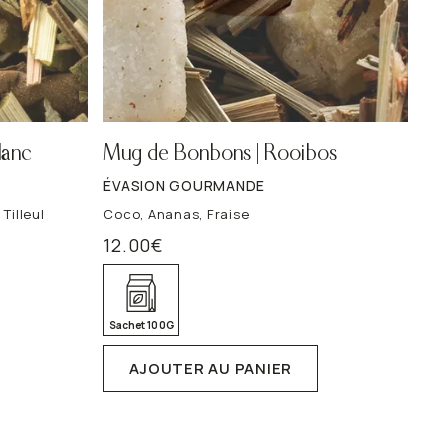
Cycle féminin
Énergie
 quotidien
Rooibos, naturellement
VOIR TOUT
VOIR TOUT
lanc
Mug de Bonbons | Rooibos
ÉVASION GOURMANDE
Tilleul
Coco, Ananas, Fraise
12.00
€
Sachet 100G
AJOUTER AU PANIER