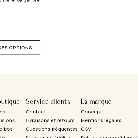
DES OPTIONS
utique
Service clients
La marque
és
Contact
Concept
fusions
Livraisons et retours
Mentions légales
oibos
Questions fréquentes
CGV
té
Programme fidélité
Politique de confidentia