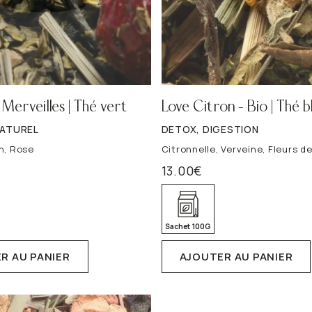
Digestion
Sommeil
Sélection détox de saison
Le format idéal au
VOIR TOUT
VOIR TOUT
 Merveilles | Thé vert
Love Citron – Bio | Thé b
NATUREL
DETOX, DIGESTION
in, Rose
Citronnelle, Verveine, Fleurs de 
13.00
€
Sachet 100G
R AU PANIER
AJOUTER AU PANIER