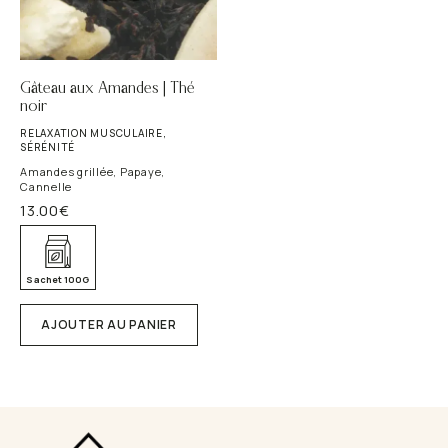
i
l
l
Gâteau aux Amandes | Thé
é
noir
e
RELAXATION MUSCULAIRE,
SÉRÉNITÉ
Amandes grillée, Papaye,
Cannelle
13.00
€
Sachet 100G
AJOUTER AU PANIER