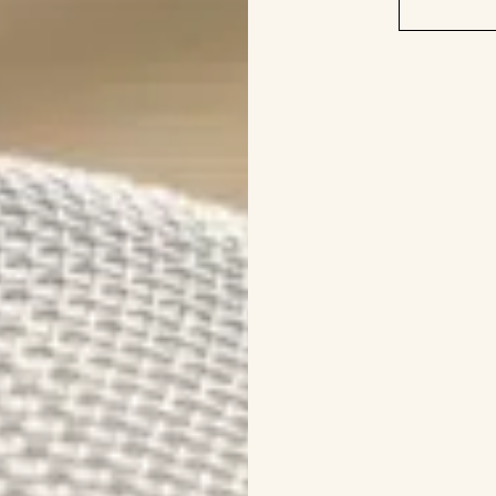
Digestion
Sommeil
Sélection détox de saison
Le format idéal au
VOIR TOUT
VOIR TOUT