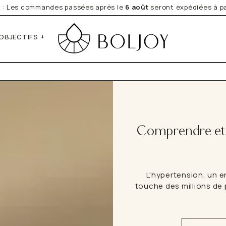
e
: Les commandes passées après le
6 août
seront expédiées à pa
OBJECTIFS
*Obligatoire
Vos données personnelles seront
Newsletter que vous avez expre
Lire la Politique de Confidentiali
Notre sélection du moment
Quel est votre objectif ?
rume
Comprendre et 
on épicés
L'hypertension, un e
touche des millions de 
aveurs