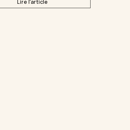
Lire l'article
Cycle féminin
Énergie
 quotidien
Rooibos, naturellement
VOIR TOUT
VOIR TOUT