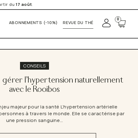
rtir du
17 août
.
+
0
M
ABONNEMENTS (-10%)
REVUE DU THÉ
o
n
c
 utilisées par BOLJOY. pour vous fournir le service de
o
ssément demandé. Vos données sont en sécurité avec BOLJOY.
m
té
et de Cookies pour de plus amples informations.
p
t
e
CONSEILS
gérer l'hypertension naturellement
avec le Rooibos
njeu majeur pour la santé L’hypertension artérielle
personnes à travers le monde. Elle se caractérise par
une pression sanguine…