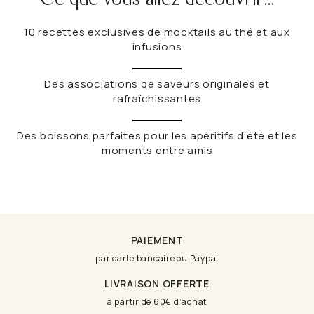
10 recettes exclusives de mocktails au thé et aux
infusions
Des associations de saveurs originales et
rafraîchissantes
Des boissons parfaites pour les apéritifs d’été et les
moments entre amis
PAIEMENT
R
par carte bancaire ou Paypal
é
LIVRAISON OFFERTE
a
à partir de 60€ d’achat
s