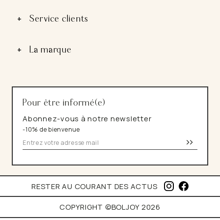
le
sous-
menu
+
Service clients
Ouvrir
le
sous-
menu
+
La marque
Ouvrir
le
sous-
menu
Pour être informé(e)
Abonnez-vous à notre newsletter
-10% de bienvenue
>>
I
F
RESTER AU COURANT DES ACTUS
N
A
S
C
COPYRIGHT ©BOLJOY 2026
T
E