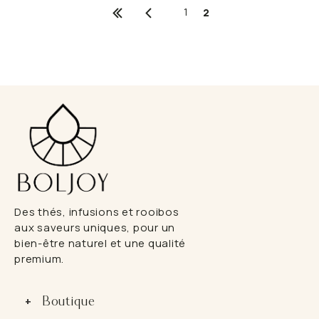
P
P
1
2
r
r
e
é
m
c
i
é
è
d
r
e
e
n
p
t
a
g
e
Des thés, infusions et rooibos
aux saveurs uniques, pour un
bien-être naturel et une qualité
premium.
+
Boutique
Ouvrir