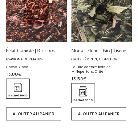
Envoyer
*Obligatoire
Vos données personnelles seront utilisées par BOLJOY. pour
vous fournir le service de Newsletter que vous avez
expressément demandé. Vos données sont en sécurité avec
BOLJOY.
Lire la Politique de Confidentialité
et de Cookies
pour de plus amples informations.
Éclat Cacaoté | Rooibos
Nouvelle lune – Bio | Tisane
ÉVASION GOURMANDE
CYCLE FÉMININ, DIGESTION
Cacao, Coco
Feuille de framboisier,
Millepertuis, Ortie
13.00
€
13.50
€
Sachet 100G
Sachet 100G
AJOUTER AU PANIER
AJOUTER AU PANIER