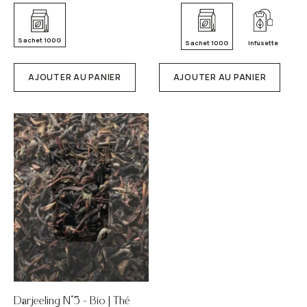
Sachet 100G
Sachet 100G
Infusette
Ce
produit
AJOUTER AU PANIER
AJOUTER AU PANIER
a
plusieurs
variations.
Les
options
peuvent
être
choisies
sur
la
page
du
produit
Darjeeling N°5 – Bio | Thé