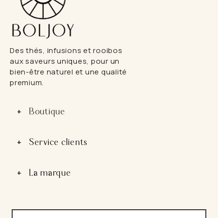
Des thés, infusions et rooibos
aux saveurs uniques, pour un
bien-être naturel et une qualité
premium.
+
Boutique
Ouvrir
le
sous-
menu
+
Service clients
Ouvrir
le
sous-
menu
+
La marque
Ouvrir
le
sous-
menu