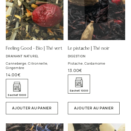
Envoyer
Feeling Good – Bio | Thé vert
Le pistache | Thé noir
DRAINANT NATUREL
DIGESTION
Canneberge, Citronnelle,
Pistache, Cardamome
Gingembre
13.00
€
14.00
€
Sachet 100G
Sachet 100G
*Obligatoire
AJOUTER AU PANIER
AJOUTER AU PANIER
Vos données personnelles seront utilisées par BOLJOY. pour
vous fournir le service de Newsletter que vous avez
expressément demandé. Vos données sont en sécurité avec
BOLJOY.
Lire la Politique de Confidentialité
et de Cookies
pour de plus amples informations.